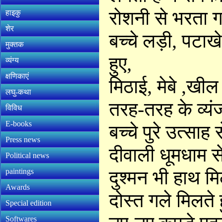
रोशनी से भरता 
हाइकु
शेर
बच्चे लड़ी, पटा
मुक्तक
हुए,
व्यंग्य
क्षणिकाएं
मिठाई, मेबे ,खील
लघु-कथा
तरह-तरह के व्यं
विविध
E-books
बच्चे पुरे उत्साह 
Press news
दीवाली धूमधाम से
Political news
paintings
दुश्मन भी हाथ मिल
Awards
दोस्त गले मिलते ह
Special edition
Softwares