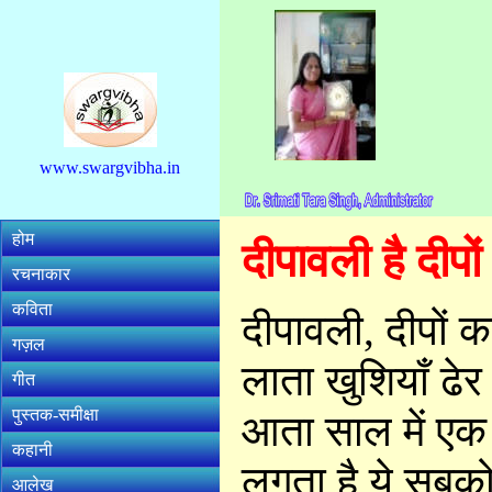
www.swargvibha.in
होम
दीपावली है दीपों
रचनाकार
कविता
दीपावली, दीपों का
गज़ल
लाता खुशियाँ ढेर
गीत
पुस्तक-समीक्षा
आता साल में एक 
कहानी
लगता है ये सबको 
आलेख