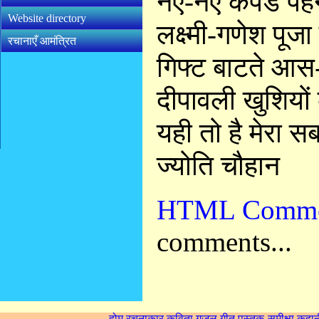
नए-नए कपडे पहने
Website directory
लक्ष्मी-गणेश पूजा
रचानाएँ आमंत्रित
गिफ्ट बाटते आस
दीपावली खुशियों 
यही तो है मेरा सब
ज्योति चौहान
HTML Comme
comments...
होम
रचनाकार
कविता
गज़ल
गीत
पुस्तक-समीक्षा
कहान